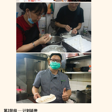
第3阶段 ─ 计划延伸