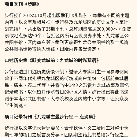
项目季刊《步踪》
步行径自2018年10月起出版季刊《步踪》，每季有不同的主题
内容，以文字及相片推广步行径及九龙城区的历史文化。至计
划完结时，共出版了25期季刊，总印刷量高达200,000本。免费
索取地点多达50个，包括区内所有区议员办事处、九龙城区公
共图书馆、区内商户等。季刊更获得九龙公共图书馆及土瓜湾
公共图书馆邀请纳入馆藏，出版内容备受肯定。
口述历史集《跃变龙城前︰九龙城的时光絮语》
步行径透过口述历史访谈计划，邀请大专实习生一同参与访问
曾于不同年代扎根九龙城区的街坊或商户组织，包括前寨城居
民、店主、泰二代等，并将当中14位之珍贵九龙城故事及回忆
记录成书，以保留并传承昔日的小区人情。步行径已将此书送
赠予本港公共图书馆、大专院校及区内的中小学等，让公众及
学生阅览。
项目记录特刊《九龙城主题步行径
—
点滴集》
步行径以文字记录督导委员、合作伙伴、义工及同工对整个为
期七年的项目之感言及分享。团队期望藉此书总结步行径之工