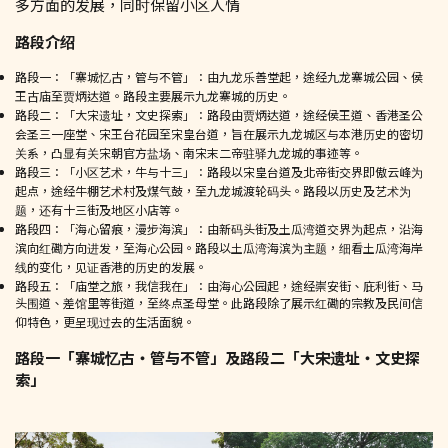
多方面的发展，同时保留小区人情
路段介绍
路段一：「寨城忆古，管与不管」：由九龙乐善堂起，途经九龙寨城公园、侯
王古庙至贾炳达道。路段主要展示九龙寨城的历史。
路段二：「大宋遗址，文史探索」：路段由贾炳达道，途经侯王道、香港圣公
会圣三一座堂、宋王台花园至宋皇台道，旨在展示九龙城区与本港历史的密切
关系，凸显有关宋朝官方盐场、南宋末二帝驻驿九龙城的事迹等。
路段三：「小区艺术，牛与十三」：路段以宋皇台道及北帝街交界即傲云峰为
起点，途经牛棚艺术村及煤气鼓，至九龙城渡轮码头。路段以历史及艺术为
题，还有十三街及地区小店等。
路段四：「海心留痕，漫步海滨」：由新码头街及土瓜湾道交界为起点，沿海
滨向红磡方向进发，至海心公园。路段以土瓜湾海滨为主题，细看土瓜湾海岸
线的变化，见证香港的历史的发展。
路段五：「庙堂之旅，我信我在」：由海心公园起，途经崇安街、庇利街、马
头围道、差馆里等街道，至终点圣母堂。此路段除了展示红磡的宗教及民间信
仰特色，更呈现过去的生活面貌。
路段一「寨城忆古‧管与不管」及路段二「大宋遗址‧文史探
索」