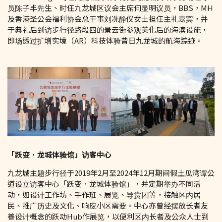
员陈子丰先生、时任九龙城区议会主席何显明议员，BBS，MH
及香港圣公会福利协会总干事刘冼静仪女士担任主礼嘉宾，并
于典礼后到访步行径路段四的景云街参观美化后的海滨设施，
即场透过扩增实境（AR）科技体验昔日九龙城的航海踪迹。
「跃变．龙城体验馆」访客中心
九龙城主题步行径于2019年2月至2024年12月期间假土瓜湾谭公
道设立访客中心「跃变．龙城体验馆」，并定期举办不同活
动，如设计工作坊、手作班、展览、导赏团等，接触区内居
民、推广历史及文化、响应小区需要。中心亦曾经摆放长者友
善设计概念的跃动Hub作展览，以便利区内长者及公众人士到