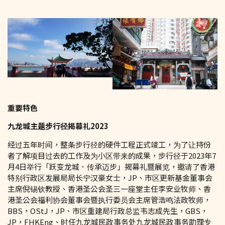
重要特色
九龙城主题步行径揭幕礼
2023
经过五年时间，整条步行径的硬件工程正式竣工，为了让持份
者了解项目过去的工作及为小区带来的成果，步行径于2023年7
月4日举行「跃变龙城．传承迈步」揭幕礼暨展览，邀请了香港
特别行政区发展局局长宁汉豪女士，JP、市区更新基金董事会
主席倪锡钦教授、香港圣公会圣三一座堂主任李安业牧师、香
港圣公会福利协会董事会暨执行委员会主席管浩鸣法政牧师，
BBS，OStJ，JP、市区重建局行政总监韦志成先生，GBS，
JP，FHKEng、时任九龙城民政事务处九龙城民政事务助理专