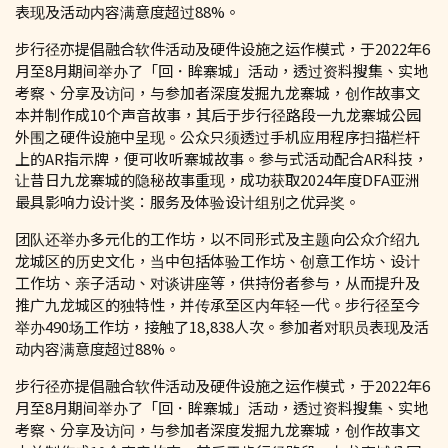
表现及活动内容满意度超过88%。
步行径亦提倡融合软件活动及硬件设施之运作模式，于2022年6
月至8月期间举办了「回．眸寨城」活动，透过资料搜集、实地
考察、分享及访问，与参加者深度发掘九龙寨城，创作故事文
本并制作成10个声音故事，其后于步行径路段一九龙寨城公园
外围之硬件设施中呈现。公众只须透过手机应用程序扫描栏杆
上的AR指示牌，便可收听寨城故事。参与式活动配合AR科技，
让昔日九龙寨城的隐秘故事重现，成功获取2024年度DFA亚洲
最具影响力设计奖：服务及体验设计组别之优异奖。
团队还举办多元化的工作坊，以不同形式及主题向公众介绍九
龙城区的历史文化，当中包括体验工作坊、创意工作坊、设计
工作坊、亲子活动、对谈讲座等，供持份者参与，从而提升及
推广九龙城区的独特性，并传承至区内年轻一代。步行径至今
举办490场工作坊，接触了18,838人次。参加者对职员表现及活
动内容满意度超过88%。
步行径亦提倡融合软件活动及硬件设施之运作模式，于2022年6
月至8月期间举办了「回．眸寨城」活动，透过资料搜集、实地
考察、分享及访问，与参加者深度发掘九龙寨城，创作故事文