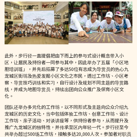
此外，步行径一直提倡把由下而上的参与式设计概念带入小
区，让居民及持份者一同参与其中，因此举办了五届「小区地
胆培训班」，并先后招募了多达50位有志成为导赏员的热心九
龙城区街坊及热爱发掘小区文化之市民，透过工作坊、小区考
察、导赏技巧训练和实习，自行设计及规划不同主题的导赏路
线，并成为地胆导赏员，持续出团向公众推广及保育小区文
化。
团队还举办多元化的工作坊，以不同形式及主题向公众介绍九
龙城区的历史文化，当中包括体验工作坊、创意工作坊、设计
工作坊、亲子活动、对谈讲座等，供持份者参与，从而提升及
推广九龙城区的独特性，并传承至区内年轻一代。步行径至今
共举办超过500场工作坊，接触多达20,000人次。参加者对职员