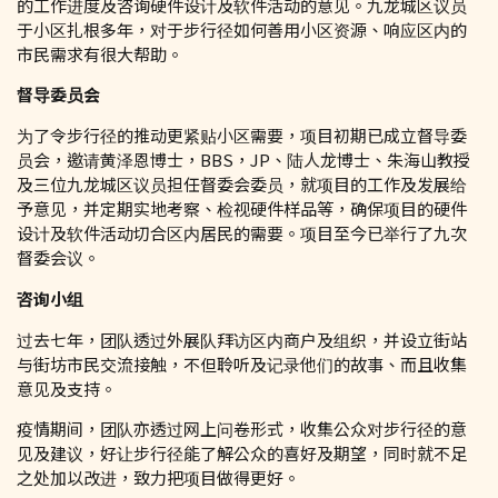
的工作进度及咨询硬件设计及软件活动的意见。九龙城区议员
于小区扎根多年，对于步行径如何善用小区资源、响应区内的
市民需求有很大帮助。
督导委员会
为了令步行径的推动更紧贴小区需要，项目初期已成立督导委
员会，邀请黄泽恩博士，BBS，JP、陆人龙博士、朱海山教授
及三位九龙城区议员担任督委会委员，就项目的工作及发展给
予意见，并定期实地考察、检视硬件样品等，确保项目的硬件
设计及软件活动切合区内居民的需要。项目至今已举行了九次
督委会议。
咨询小组
过去七年，团队透过外展队拜访区内商户及组织，并设立街站
与街坊市民交流接触，不但聆听及记录他们的故事、而且收集
意见及支持。
疫情期间，团队亦透过网上问卷形式，收集公众对步行径的意
见及建议，好让步行径能了解公众的喜好及期望，同时就不足
之处加以改进，致力把项目做得更好。