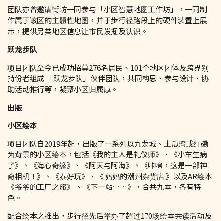
团队亦曾邀请街坊一同参与「小区智慧地图工作坊」，一同制
作属于该区的主题性地图，并于步行径路段上的硬件装置上展
示，提供另类地区信息让市民发掘及认识。
跃龙步队
项目团队至今已成功招募276名居民、101个地区团体及跨界别
持份者组成 「跃龙步队」伙伴团队，共同构思、参与设计、协
助活动推行等，凝聚小区归属感。
出版
小区绘本
项目团队自2019年起，出版了一系列以九龙城、土瓜湾或红磡
为背景的小区绘本，包括《我的主人是礼仪师》、《小车生病
了》、《海心奇缘》、《阿天与阿海》、《咔嚓，这是一部神
奇相机！》、《泰好玩》、《 妈妈的潮州杂货店 》以及AR绘本
《爷爷的工厂之旅》 、《下一站……》，合共九本，各有特
色。
配合绘本之推出，步行径先后举办了超过170场绘本共读活动及