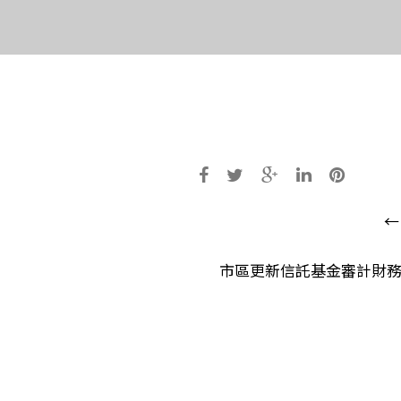
Post
←
navigatio
市區更新信託基金審計財務報表 