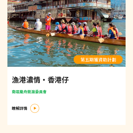
第五期獲資助計劃
漁港濃情‧香港仔
南區龍舟競渡委員會
瞭解詳情