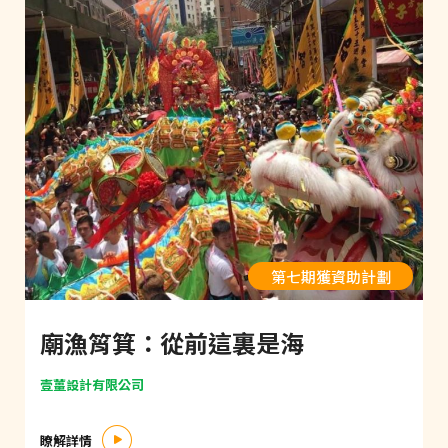
第七期獲資助計劃
廟漁筲箕：從前這裏是海
壹薑設計有限公司
瞭解詳情