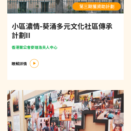
第三期獲資助計劃
小區濃情-葵涌多元文化社區傳承
計劃II
香港聖公會麥理浩夫人中心
瞭解詳情