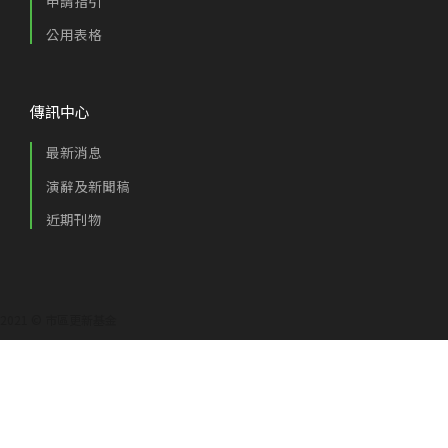
申請指引
公用表格
傳訊中心
最新消息
演辭及新聞稿
近期刊物
2021 © 市區更新基金