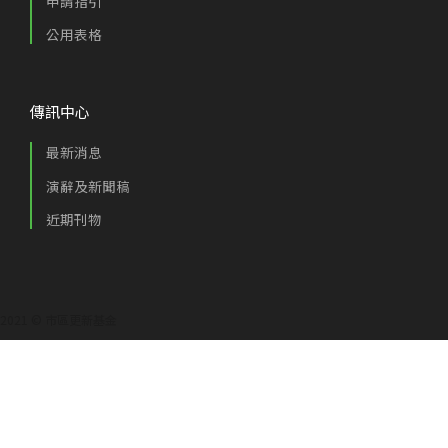
申請指引
公用表格
傳訊中心
最新消息
演辭及新聞稿
近期刊物
2021 © 市區更新基金