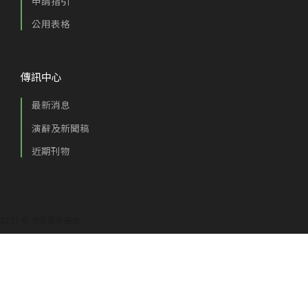
申請指引
公用表格
傳訊中心
最新消息
演辭及新聞稿
近期刊物
2021 © 市區更新基金