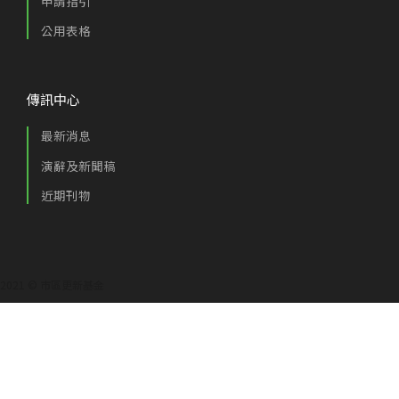
申請指引
公用表格
傳訊中心
最新消息
演辭及新聞稿
近期刊物
2021 © 市區更新基金