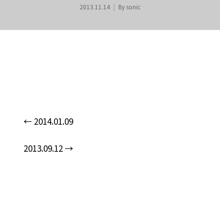
2013.11.14
By
sonic
←
2014.01.09
n
2013.09.12
→