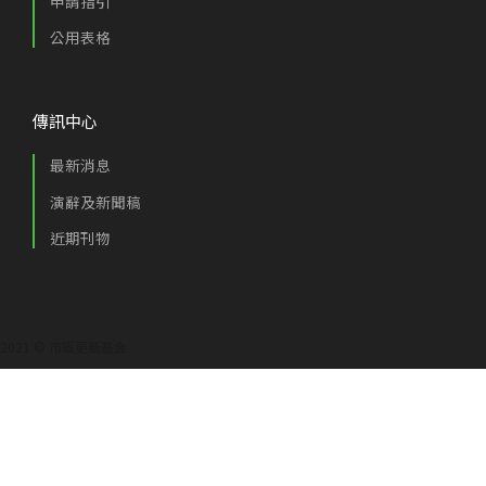
申請指引
公用表格
傳訊中心
最新消息
演辭及新聞稿
近期刊物
2021 © 市區更新基金