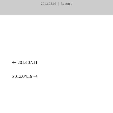
2013.05.09
By
sonic
←
2013.07.11
n
2013.04.19
→