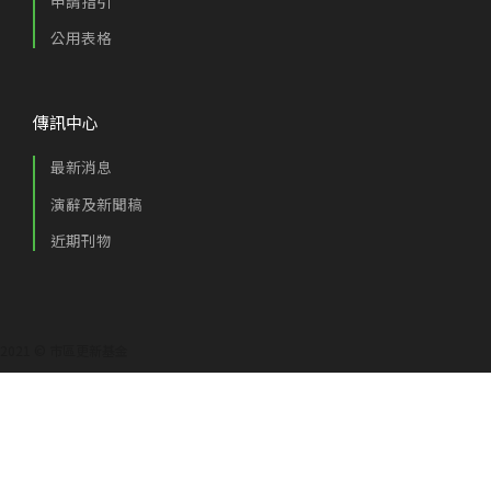
申請指引
公用表格
傳訊中心
最新消息
演辭及新聞稿
近期刊物
2021 © 市區更新基金